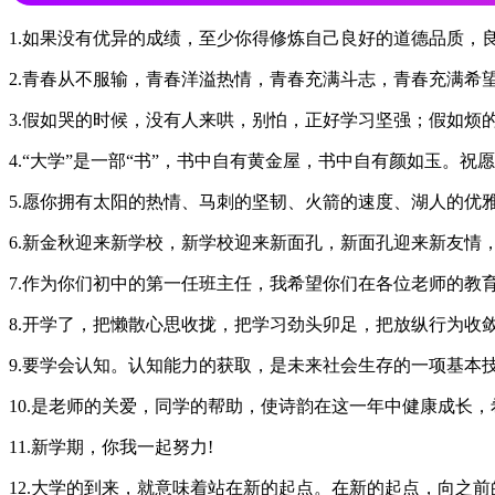
1.如果没有优异的成绩，至少你得修炼自己良好的道德品质
2.青春从不服输，青春洋溢热情，青春充满斗志，青春充满希
3.假如哭的时候，没有人来哄，别怕，正好学习坚强；假如
4.“大学”是一部“书”，书中自有黄金屋，书中自有颜如玉。祝愿
5.愿你拥有太阳的热情、马刺的坚韧、火箭的速度、湖人的优
6.新金秋迎来新学校，新学校迎来新面孔，新面孔迎来新友情
7.作为你们初中的第一任班主任，我希望你们在各位老师的教
8.开学了，把懒散心思收拢，把学习劲头卯足，把放纵行为收
9.要学会认知。认知能力的获取，是未来社会生存的一项基本
10.是老师的关爱，同学的帮助，使诗韵在这一年中健康成长
11.新学期，你我一起努力!
12.大学的到来，就意味着站在新的起点。在新的起点，向之