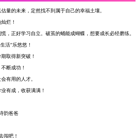
以估量的未来，定然找不到属于自己的幸福土壤。
艳灿烂！
别慌，正好学习自立。破茧的蛹能成蝴蝶，想要成长必经磨练。
学生活”乐悠悠！
学期取得新突破！
，不断成功！
社会有用的人才。
学业有成，收获满满！
诗韵爸爸
去闯吧！