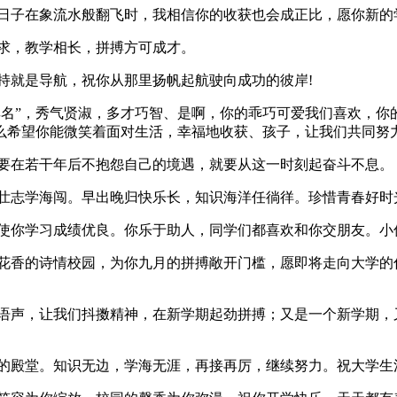
当日子在象流水般翻飞时，我相信你的收获也会成正比，愿你新的
要求，教学相长，拼搏方可成才。
坚持就是导航，祝你从那里扬帆起航驶向成功的彼岸!
人如其名”，秀气贤淑，多才巧智、是啊，你的乖巧可爱我们喜欢，
么希望你能微笑着面对生活，幸福地收获、孩子，让我们共同努
想要在若干年后不抱怨自己的境遇，就要从这一时刻起奋斗不息。
下壮志学海闯。早出晚归快乐长，知识海洋任徜徉。珍惜青春好
它使你学习成绩优良。你乐于助人，同学们都喜欢和你交朋友。
语花香的诗情校园，为你九月的拼搏敞开门槛，愿即将走向大学
笑语声，让我们抖擞精神，在新学期起劲拼搏；又是一个新学期，
学的殿堂。知识无边，学海无涯，再接再厉，继续努力。祝大学生