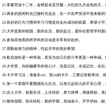
22.寒窗苦读十二年，金榜提名笑开颜；火红的九月金色的天
23.再多的悠闲时光已随时光远去，在一片欢声笑语中迎来新
24.良好的行为习惯和学习习惯是你走向成功的双翼，希望小
25.大学是新的校园，新的生活，新的起点，愿你在那里学到
26.参加其他系的跨学科的活动是非常有好处的。
27.用勤奋努力的精神，托起开学的美好希望。
28.歇息放松是一种幸福，其实为自己幻想斗争更是一种幸福
29.大学里，你的确要学的有心计，但是记住，永远记住，在
30.卡片学习法：准备长cm、宽cm的卡片，工整记录新单
31.第一个星期不要围观幼儿生活，以免引起幼儿的不安心理
32.步入大学，崭新生活，人生转折，努力拼搏，再接再励，
33.愉快假期，快乐轻松；新的学期，加油奋斗。开学伊始，