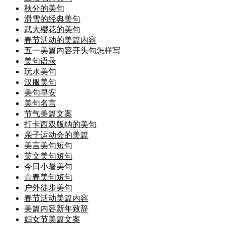
秋分的美句
滑雪的经典美句
武大樱花的美句
春节活动的美篇内容
五一美篇内容开头句怎样写
美句语录
玩水美句
汉服美句
美句早安
美句名言
节气美篇文案
打卡西双版纳的美句
亲子运动会的美篇
美言美句短句
英文美句短句
今日小暑美句
青春美句短句
户外徒步美句
春节活动美篇内容
美篇内容新年致辞
妇女节美篇文案