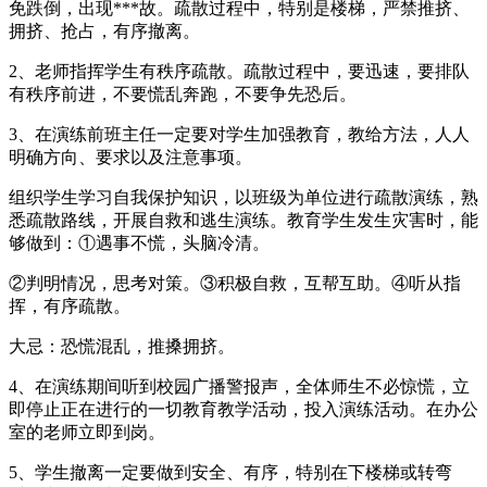
免跌倒，出现***故。疏散过程中，特别是楼梯，严禁推挤、
拥挤、抢占，有序撤离。
2、老师指挥学生有秩序疏散。疏散过程中，要迅速，要排队
有秩序前进，不要慌乱奔跑，不要争先恐后。
3、在演练前班主任一定要对学生加强教育，教给方法，人人
明确方向、要求以及注意事项。
组织学生学习自我保护知识，以班级为单位进行疏散演练，熟
悉疏散路线，开展自救和逃生演练。教育学生发生灾害时，能
够做到：①遇事不慌，头脑冷清。
②判明情况，思考对策。③积极自救，互帮互助。④听从指
挥，有序疏散。
大忌：恐慌混乱，推搡拥挤。
4、在演练期间听到校园广播警报声，全体师生不必惊慌，立
即停止正在进行的一切教育教学活动，投入演练活动。在办公
室的老师立即到岗。
5、学生撤离一定要做到安全、有序，特别在下楼梯或转弯