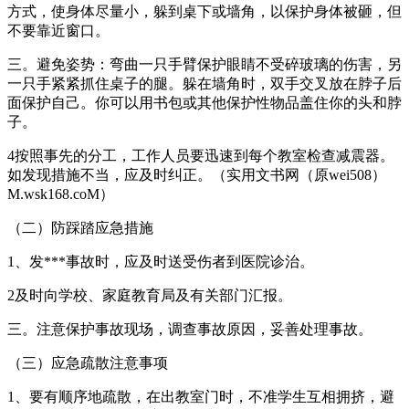
方式，使身体尽量小，躲到桌下或墙角，以保护身体被砸，但
不要靠近窗口。
三。避免姿势：弯曲一只手臂保护眼睛不受碎玻璃的伤害，另
一只手紧紧抓住桌子的腿。躲在墙角时，双手交叉放在脖子后
面保护自己。你可以用书包或其他保护性物品盖住你的头和脖
子。
4按照事先的分工，工作人员要迅速到每个教室检查减震器。
如发现措施不当，应及时纠正。（实用文书网（原wei508）
M.wsk168.coM）
（二）防踩踏应急措施
1、发***事故时，应及时送受伤者到医院诊治。
2及时向学校、家庭教育局及有关部门汇报。
三。注意保护事故现场，调查事故原因，妥善处理事故。
（三）应急疏散注意事项
1、要有顺序地疏散，在出教室门时，不准学生互相拥挤，避