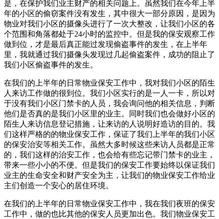
是，在保护我们业主财产的相关问题上。虽然我们在今年上半
年的小区的偷窃案件没有发生，其中很大一部分原因，是因为
物业对我们小区的摄像头进行了一次大整改，让我们小区的各
个范围和角落都处于24小时的监控中。但是我的保安观察工作
做到位，才是最后真正能过发现偷盗事件的发生，在上半年
里，我就通过我们摄像头发现过几起偷盗案件，成功的阻止了
我们小区偷盗事件的发生。
在我们的上半年的日常物业保安工作中，我对我们小区的陌生
人来访工作做的很到位。我们小区实行的是一人一卡，所以对
于没有我们小区门禁卡的人员，我会询问他的相关信息，判断
他们是否真的是我们小区里的业主。同时我们也会做好小区的
陌生人来访信息登记措施，让来访的人说明好造访的目的。我
们这样严格的的物业保安工作，保证了我们上半年的我们小区
的保安治安等相关工作。虽然大多时候这些来访人员都是正常
的，我们这样的治安工作，也会给有些忘记带门禁卡的业主，
带来一些小小的不便。但是我们的保安工作要始终以保证我们
业主的生命安全和财产安全为主，让我们的物业保安工作给业
主们创造一个安心的居住环境。
在我们的上半年的日常物业保安工作中，我在我们夜班的保安
工作中，做的也比其他的保安人员更加出色。我们物业保安工