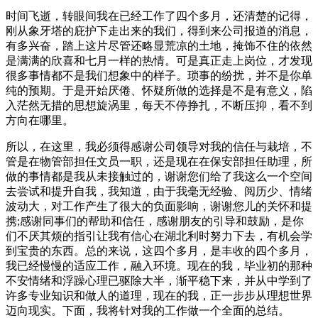
时间飞逝，转眼间我在已经工作了四个多月，还清楚的记得，
刚从象牙塔的庇护下走出来的我们，得到来公司报道的消息，
有多兴奋，踏上这片尽管还略显荒凉的土地，掩饰不住的依然
是满满的欣喜和七月一样的热情。可是真正走上岗位，才发现
很多事情都不是我们想象中的样子。琐事的纷扰，并不是你单
纯的预期。于是开始厌倦、怀疑所做的选择是不是有意义，陷
入茫然无措的思想旋涡里，每天不停挣扎，不断压抑，看不到
方向在哪里。
所以，在这里，我必须得感谢公司领导对我的信任与栽培，不
管是在物管部担任文员一职，还是现在在保安部担任助理，所
做的事情都是我从未接触过的，谢谢您们给了我这么一个空间
去尝试和提升自我，我知道，由于我毫无经验、阅历少、情绪
波动大，对工作产生了很大的负面影响，谢谢您儿的关怀和提
携;感谢同事们的帮助和信任，感谢朋友的引导和鼓励，是你
们不厌其烦的指引让我有信心在湖北利时努力下去，有机会学
到宝贵的东西。总的来说，这四个多月，是丰收的四个多月，
我已经慢慢的适应工作，融入环境。现在的我，毕业初的那种
不安情绪和浮躁心理已驱除大半，渐平稳下来，并从中学到了
许多专业知识和做人的道理，现在的我，正一步步从理想世界
迈向现实。下面，我将针对我的工作做一个全面的总结。