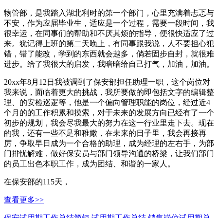
物管部，是我踏入湖北利时的第一个部门，心里充满着忐忑与
不安，作为应届毕业生，适应是一个过程，需要一段时间，我
很幸运，在同事们的帮助和不厌其烦的指导，便很快适应了过
来。犹记得上班的第二天晚上，有同事跟我说，人不要担心犯
错，错了能改，学到的东西就会越多，倘若固步自封，就很难
进步。给了我很大的启发，我暗暗给自己打气，加油，加油。
20xx年8月12日我被调到了保安部担任助理一职，这个岗位对
我来说，面临着更大的挑战，我所要做的即包括文字的编辑整
理、的安检巡逻等，他是一个偏向管理职能的岗位，经过近4
个月的的工作积累和摸索，对于未来的发展方向已经有了一个
初步的规划，我会尽我最大的努力在这一行业里走下去。现在
的我，还有一些不足和稚嫩，在未来的日子里，我会再接再
厉，争取早日成为一个合格的助理，成为经理的左右手，为部
门排忧解难，做好保安员与部门领导沟通的桥梁，让我们部门
的员工出色本职工作，成为团结、和谐的一家人。
在保安部的115天，
查看更多>>
保安试用期工作总结简短
试用期工作总结
销售岗位试用期总