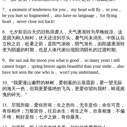
7、a moment of tenderness for you， my heart will fly， to you，
be you hurt so fragmented， also have no language， for flying
heart， never close not back!
8、七夕前后白天仍旧热浪袭人，天气逐渐转为早晚较凉。这
是因为刚入秋时，伏天还没到尽头，暑气尚未消失。中医认在
立秋之后，处暑之前，是阳气渐收，阴气渐长，由阳盛逐渐转
变为阴盛的时期，也是人体代谢出现阳消阴长的过渡时期。
9、the sun ask the moon you what is good， so many years i still
cannot forget， spring breeze again beautiful than your smile， also
have not seen the one who is， won't you understand。
10、“我爱漫山遍野的林树，爱朝暮的云蒸霞蔚，爱一望无际
的海天一色，但我更爱孤绝的飞鸟，更爱你望向我时，眸底摇
曳的碎光。”
11、尽我所能，爱你所有；生之所向，无非是你；余生可贵，
有你相伴；万般皆你，往后余生；有生之年，欣喜相逢；不偏
不倚，刚好是你；七夕之旅，有你最美。