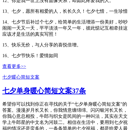
12、你是我一世上没有血缘关系，却如此疼爱我的人。
13、七夕，愿所有相爱的人，长长久久！七夕七惜，一生珍惜
14、七夕节后补过个七夕，给简单的生活增添一份美好，吵吵
闹闹一天又一天，平平淡淡一年又一年，彼此惦记互相牵挂这
应该才是生活的真实写照！
15、快乐无价，与人分享的喜悦倍增。
16、七夕节快乐！爱情如同
查看更多>>
七夕暖心简短文案
七夕单身暖心简短文案37条
希望你可以找到你正在寻找的关于“七夕单身暖心简短文案”的
答案。漫漫岁月长又长，你我情意缠绵绵。闪闪银河长又长，
你我心意总相投，牛郎与织女是民间的一种叫法，其实在天文
学上牛郎星的中文名为河鼓二。相信在生活中，要用到七夕祝
福的情况还是蛮多的，一条条简单的七夕祝福，都是给爱人最