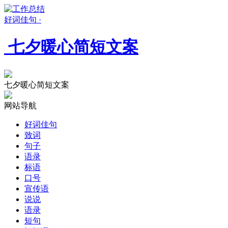
好词佳句 ·
七夕暖心简短文案
七夕暖心简短文案
网站导航
好词佳句
致词
句子
语录
标语
口号
宣传语
说说
语录
短句