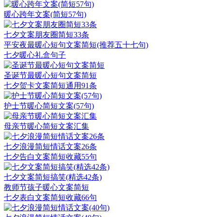
暖心跨年文案(简短57句)
七夕文案朋友圈简短33条
平安夜最暖心短句文案简短(推荐五十七句)
七夕暖心礼盒句子
圣诞节最暖心短句文案简短
七夕贺卡文案简短通用91条
护士节暖心简短文案(57句)
母亲节暖心简短文案汇集
七夕浪漫简短情话文案26条
七夕告白文案简短收藏55句
七夕文案简短搞笑(精选42条)
教师节孩子暖心文案简短
七夕表白文案简短收藏66句