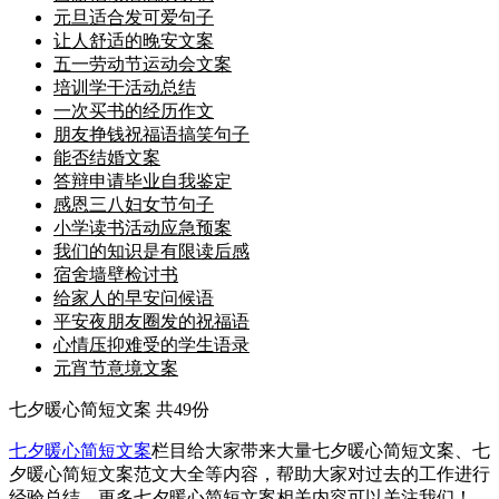
元旦适合发可爱句子
让人舒适的晚安文案
五一劳动节运动会文案
培训学干活动总结
一次买书的经历作文
朋友挣钱祝福语搞笑句子
能否结婚文案
答辩申请毕业自我鉴定
感恩三八妇女节句子
小学读书活动应急预案
我们的知识是有限读后感
宿舍墙壁检讨书
给家人的早安问候语
平安夜朋友圈发的祝福语
心情压抑难受的学生语录
元宵节意境文案
七夕暖心简短文案
共49份
七夕暖心简短文案
栏目给大家带来大量七夕暖心简短文案、七
夕暖心简短文案范文大全等内容，帮助大家对过去的工作进行
经验总结，更多七夕暖心简短文案相关内容可以关注我们！